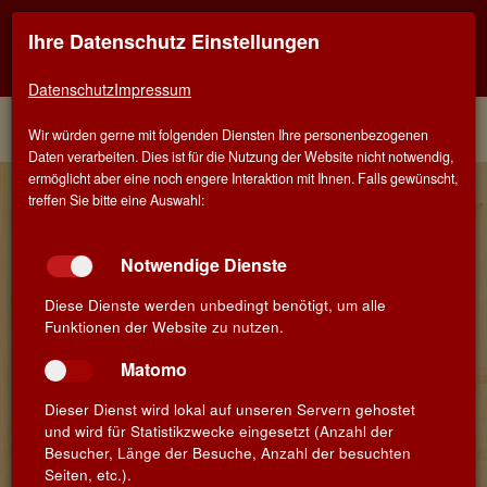
Ihre Datenschutz Einstellungen
Kontaktinfo
Navigati
EINER FÜR ALLE - ALLES FÜR WEIN IN SCHWÄBISCH
GMÜND
zeigen
zeigen
Datenschutz
Impressum
Menü
Kontakt
Home
Winzer
Wir würden gerne mit folgenden Diensten Ihre personenbezogenen
Daten verarbeiten. Dies ist für die Nutzung der Website nicht notwendig,
ermöglicht aber eine noch engere Interaktion mit Ihnen. Falls gewünscht,
Farina - Azienda Vinicola Farina
treffen Sie bitte eine Auswahl:
Elena und Claudio Farina sind Winzer aus Leidenschaft. Mit Liebe
zum Detail und einem guten Team, das wie sie großen Wert auf
Notwendige Dienste
akribische Weinbergsarbeit legt. Optimales Wachstum und
Gedeihen der Reben sind die Grundlage für typische Weine des
Diese Dienste werden unbedingt benötigt, um alle
Gardasees, bei denen Traube und Terroir im Vordergrund stehen:
Funktionen der Website zu nutzen.
So entwickeln sich Weine in einer Qualität wie wir sie schon lange
suchen.
Matomo
Farina
Dieser Dienst wird lokal auf unseren Servern gehostet
Via Bolla 11
und wird für Statistikzwecke eingesetzt (Anzahl der
IT - 37029 Pedemonte di San Pietro in Cariano (Verona)
Besucher, Länge der Besuche, Anzahl der besuchten
Venetien
Seiten, etc.).