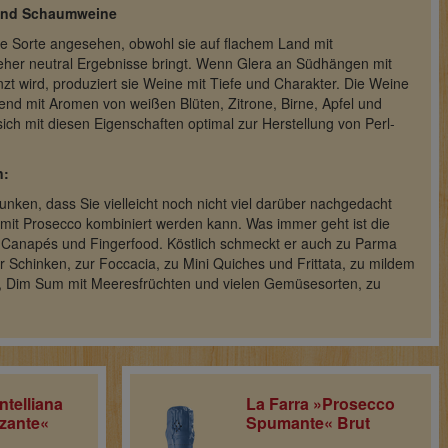
- und Schaumweine
he Sorte angesehen, obwohl sie auf flachem Land mit
eher neutral Ergebnisse bringt. Wenn Glera an Südhängen mit
anzt wird, produziert sie Weine mit Tiefe und Charakter. Die Weine
chend mit Aromen von weißen Blüten, Zitrone, Birne, Apfel und
 sich mit diesen Eigenschaften optimal zur Herstellung von Perl-
n:
runken, dass Sie vielleicht noch nicht viel darüber nachgedacht
mit Prosecco kombiniert werden kann. Was immer geht ist die
 Canapés und Fingerfood. Köstlich schmeckt er auch zu Parma
r Schinken, zur Foccacia, zu Mini Quiches und Frittata, zu mildem
, Dim Sum mit Meeresfrüchten und vielen Gemüsesorten, zu
ntelliana
La Farra »Prosecco
zzante«
Spumante« Brut