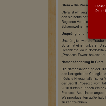
Glera – die Prosecco-Rebso
Dieser
Daten b
Glera ist ein langjähriges S
den sie heute offiziell trägt.
Regionen Venetien und Friaul 
Schaumweinen verwendet.
Ursprünglicher Name Pros
Ursprünglich war die Traube 
Sorte hat einen unklaren Urs
Geschichte, da in Nordostita
„Prosecco-Etwas“ bezeichnet we
Namensänderung in Glera
Die Namensänderung der Traub
den Kerngebieten Conegliano
höchste Niveau italienischer
der Begriff ‚Prosecco‘ vom ita
2010 dürfen nur noch Weine de
Prosecco-Appellation angebaut
Weinproduzenten außerhalb Nor
zu kennzeichnen.