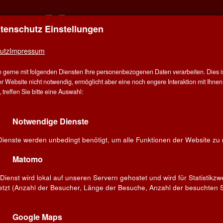
atenschutz Einstellungen
ER FÜR ALLE - ALLES FÜR WEIN IN SCHW
ND
utz
Impressum
E
ÜBER UNS
ANGEBOT
WEINE
WINZER
V
 gerne mit folgenden Diensten Ihre personenbezogenen Daten verarbeiten. Dies ist
G
r Website nicht notwendig, ermöglicht aber eine noch engere Interaktion mit Ihnen.
treffen Sie bitte eine Auswahl:
ebsorten
Weinberater
Glera
Notwendige Dienste
ieblingswein!
Dienste werden unbedingt benötigt, um alle Funktionen der Website zu 
Suchen
Matomo
Dienst wird lokal auf unseren Servern gehostet und wird für Statistikz
etzt (Anzahl der Besucher, Länge der Besuche, Anzahl der besuchten S
 Rebsorte
Google Maps