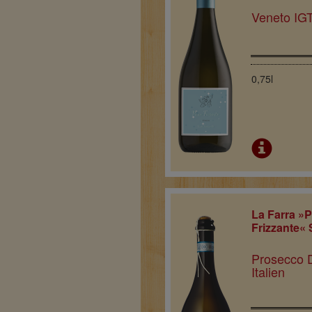
Veneto IGT 
0,75l
La Farra »
Frizzante«
Prosecco 
Italien