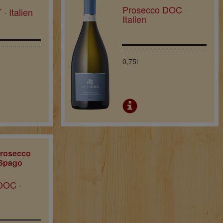
Prosecco DOC ·
· Italien
Italien
0,75l
Prosecco
 Spago
DOC ·