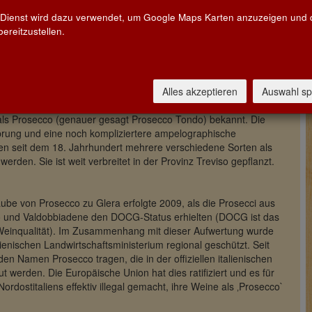
rte
 Dienst wird dazu verwendet, um Google Maps Karten anzuzeigen und
ereitzustellen.
ynonym für die norditalienische Prosecco-Traube und der Name,
 Diese grünhäutige Sorte wird schon seit Jahrhunderten in den
angebaut und in erster Linie zur Herstellung von Perl- und
Alles akzeptieren
Auswahl sp
ecco
als Prosecco (genauer gesagt Prosecco Tondo) bekannt. Die
prung und eine noch kompliziertere ampelographische
lien seit dem 18. Jahrhundert mehrere verschiedene Sorten als
rden. Sie ist weit verbreitet in der Provinz Treviso gepflanzt.
e von Prosecco zu Glera erfolgte 2009, als die Prosecci aus
 und Valdobbiadene den DOCG-Status erhielten (DOCG ist das
 Weinqualität). Im Zusammenhang mit dieser Aufwertung wurde
lienischen Landwirtschaftsministerium regional geschützt. Seit
n Namen Prosecco tragen, die in der offiziellen italienischen
 werden. Die Europäische Union hat dies ratifiziert und es für
dostitaliens effektiv illegal gemacht, ihre Weine als ‚Prosecco`