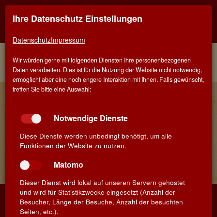
Ihre Datenschutz Einstellungen
Kontaktinfo
Navigati
EINER FÜR ALLE - ALLES FÜR WEIN IN SCHWÄBISCH
GMÜND
zeigen
zeigen
Datenschutz
Impressum
Menü
Kontakt
Home
Weine
Weissweine
Spanien
Wir würden gerne mit folgenden Diensten Ihre personenbezogenen
Rueda
Daten verarbeiten. Dies ist für die Nutzung der Website nicht notwendig,
ermöglicht aber eine noch engere Interaktion mit Ihnen. Falls gewünscht,
treffen Sie bitte eine Auswahl:
Finden Sie Ihren Lieblingswein!
Suchbegriff
Suchen
Notwendige Dienste
Diese Dienste werden unbedingt benötigt, um alle
Funktionen der Website zu nutzen.
Bitte geben Sie einen Suchbegriff mit mindestens 3 Zeichen
ein
Matomo
Dieser Dienst wird lokal auf unseren Servern gehostet
und wird für Statistikzwecke eingesetzt (Anzahl der
WEIN-MUSKETIER
Besucher, Länge der Besuche, Anzahl der besuchten
Seiten, etc.).