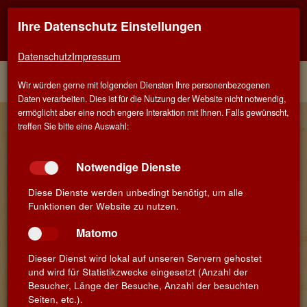
Ihre Datenschutz Einstellungen
Kontaktinfo
Navigati
EINER FÜR ALLE - ALLES FÜR WEIN IN SCHWÄBISCH
GMÜND
zeigen
zeigen
Datenschutz
Impressum
Menü
Kontakt
Home
Winzer
Wir würden gerne mit folgenden Diensten Ihre personenbezogenen
Daten verarbeiten. Dies ist für die Nutzung der Website nicht notwendig,
ermöglicht aber eine noch engere Interaktion mit Ihnen. Falls gewünscht,
Château La Roque - Cyriaque Rozier
treffen Sie bitte eine Auswahl:
& Claude Gros
Notwendige Dienste
Diese Dienste werden unbedingt benötigt, um alle
Funktionen der Website zu nutzen.
Matomo
Dieser Dienst wird lokal auf unseren Servern gehostet
und wird für Statistikzwecke eingesetzt (Anzahl der
Besucher, Länge der Besuche, Anzahl der besuchten
Im Herzen von Pic Saint Loup bei Fontanés liegt Château La
Seiten, etc.).