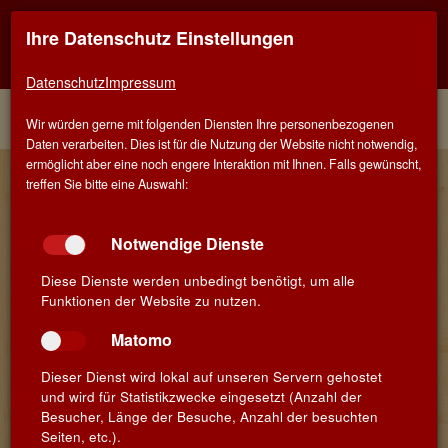
Ihre Datenschutz Einstellungen
Kontaktinfo
Navigati
EINER FÜR ALLE - ALLES FÜR WEIN IN SCHWÄBISCH
GMÜND
zeigen
zeigen
Datenschutz
Impressum
Menü
Kontakt
Home
Winzer
Wir würden gerne mit folgenden Diensten Ihre personenbezogenen
Daten verarbeiten. Dies ist für die Nutzung der Website nicht notwendig,
ermöglicht aber eine noch engere Interaktion mit Ihnen. Falls gewünscht,
Unsere Winzer aus Beaujolais
treffen Sie bitte eine Auswahl:
Notwendige Dienste
Diese Dienste werden unbedingt benötigt, um alle
Funktionen der Website zu nutzen.
Matomo
Dieser Dienst wird lokal auf unseren Servern gehostet
und wird für Statistikzwecke eingesetzt (Anzahl der
Besucher, Länge der Besuche, Anzahl der besuchten
Seiten, etc.).