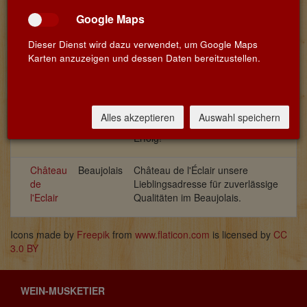
Google Maps
Dieser Dienst wird dazu verwendet, um Google Maps
Karten anzuzeigen und dessen Daten bereitzustellen.
Name
Land
Info
Château
Beaujolais
Als Quereinsteiger übernahm Jean
de
Joly das Château de Durette im
Alles akzeptieren
Auswahl speichern
Durette
Beaujolais mit ausserordentlichem
Erfolg!
Château
Beaujolais
Château de l'Éclair unsere
de
Lieblingsadresse für zuverlässige
l'Eclair
Qualitäten im Beaujolais.
Icons made by
Freepik
from
www.flaticon.com
is licensed by
CC
3.0 BY
WEIN-MUSKETIER