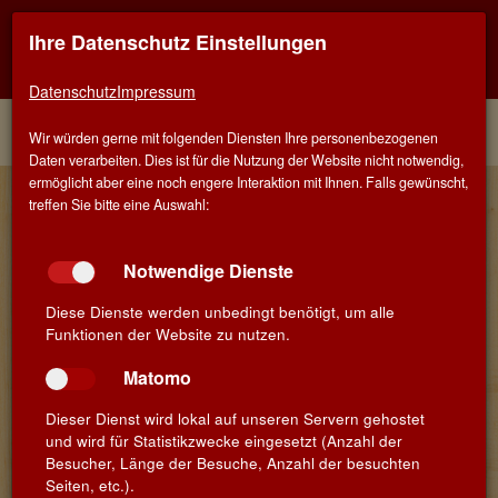
Ihre Datenschutz Einstellungen
Kontaktinfo
Navigati
EINER FÜR ALLE - ALLES FÜR WEIN IN SCHWÄBISCH
GMÜND
zeigen
zeigen
Datenschutz
Impressum
Menü
Kontakt
Home
Winzer
Wir würden gerne mit folgenden Diensten Ihre personenbezogenen
Daten verarbeiten. Dies ist für die Nutzung der Website nicht notwendig,
ermöglicht aber eine noch engere Interaktion mit Ihnen. Falls gewünscht,
José Pablo - Viñedos y Bodegas
treffen Sie bitte eine Auswahl:
Pablo SC
Notwendige Dienste
Auf der Suche nach einem familiengeführten Weingut aus
Spanien, das nach unseren Vorstellungen arbeitet und noch keine
Diese Dienste werden unbedingt benötigt, um alle
Präsentation in Deutschland hat, lernten wir Charo, Pilar und José
Funktionen der Website zu nutzen.
Pablo auf der »Millesime Bio« kennen. Schon bei der ersten
Begegnung wussten wir: die Verbindung passt. Nach der
Matomo
Weinprobe war klar: die sympathisch bescheidenen Geschwister
machen Ausnahmeweine.
Dieser Dienst wird lokal auf unseren Servern gehostet
Die Voraussetzungen dafür sind denkbar gut. Das
und wird für Statistikzwecke eingesetzt (Anzahl der
Familienweingut liegt in Almonacid de la Sierra (Saragossa),
Besucher, Länge der Besuche, Anzahl der besuchten
mitten in der geschützten Ursprungsbezeichnung Cariñena. Auf
Seiten, etc.).