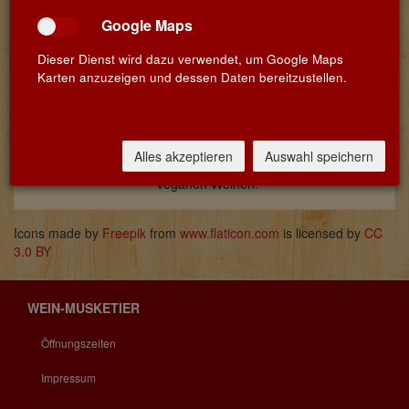
Google Maps
Dieser Dienst wird dazu verwendet, um Google Maps
Karten anzuzeigen und dessen Daten bereitzustellen.
Name
Land
Info
José
Cariñena
Bodegas Pablo, ein familiengeführtes
Pablo
Weingut aus Cariñena in
Alles akzeptieren
Auswahl speichern
Zentralspanien mit biozertifizierten und
veganen Weinen.
Icons made by
Freepik
from
www.flaticon.com
is licensed by
CC
3.0 BY
WEIN-MUSKETIER
Öffnungszeiten
Impressum