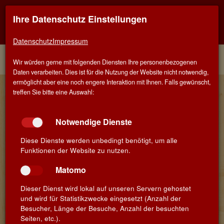
Ihre Datenschutz Einstellungen
Kontaktinfo
Navigati
EINER FÜR ALLE - ALLES FÜR WEIN IN SCHWÄBISCH
GMÜND
zeigen
zeigen
Datenschutz
Impressum
Menü
Kontakt
Home
Winzer
Wir würden gerne mit folgenden Diensten Ihre personenbezogenen
Daten verarbeiten. Dies ist für die Nutzung der Website nicht notwendig,
ermöglicht aber eine noch engere Interaktion mit Ihnen. Falls gewünscht,
Unsere Winzer aus Cariñena
treffen Sie bitte eine Auswahl:
Notwendige Dienste
Diese Dienste werden unbedingt benötigt, um alle
Funktionen der Website zu nutzen.
Matomo
Dieser Dienst wird lokal auf unseren Servern gehostet
und wird für Statistikzwecke eingesetzt (Anzahl der
Besucher, Länge der Besuche, Anzahl der besuchten
Seiten, etc.).