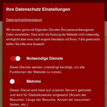
Ihre Datenschutz Einstellungen
Kontaktinfo
Navigati
EINER FÜR ALLE - ALLES FÜR WEIN IN SCHWÄBISCH
GMÜND
zeigen
zeigen
Datenschutz
Impressum
Menü
Kontakt
Home
Winzer
Wir würden gerne mit folgenden Diensten Ihre personenbezogenen
Daten verarbeiten. Dies ist für die Nutzung der Website nicht notwendig,
ermöglicht aber eine noch engere Interaktion mit Ihnen. Falls gewünscht,
Jean-René Matignon & Eric
treffen Sie bitte eine Auswahl:
Boissenot - Château Pichon-
Longueville-Baron
Notwendige Dienste
Jean-René Matignon & Eric Boissenot
Diese Dienste werden unbedingt benötigt, um alle
Routes des Châteaux
Funktionen der Website zu nutzen.
33250 Pauillac
Bordeaux
Matomo
Dieser Dienst wird lokal auf unseren Servern gehostet
und wird für Statistikzwecke eingesetzt (Anzahl der
Besucher, Länge der Besuche, Anzahl der besuchten
Weine
Seiten, etc.).