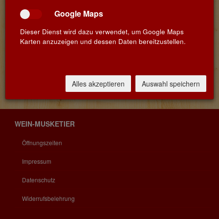
Google Maps
Nr
Name
Sorte
FR0715-
Château Pichon-Longueville-Baron
Rotwein
Dieser Dienst wird dazu verwendet, um Google Maps
2020
»Pauillac« 2ième Grand Cru Classé
Karten anzuzeigen und dessen Daten bereitzustellen.
2020
FR0715-
Château Pichon-Longueville-Baron
Rotwein
2021
»Pauillac« 2ième Grand Cru Classé
Alles akzeptieren
Auswahl speichern
2021
WEIN-MUSKETIER
Öffnungszeiten
Impressum
Datenschutz
Widerrufsbelehrung