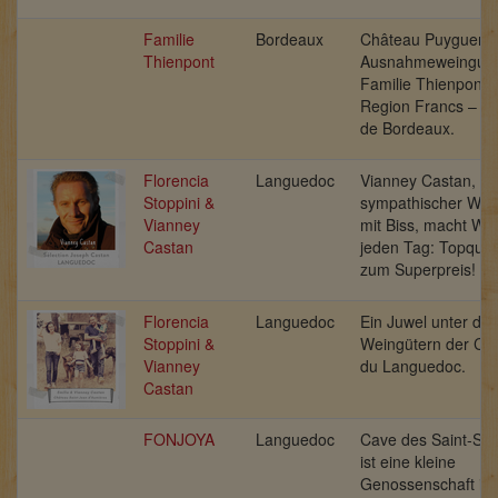
Familie
Bordeaux
Château Puyguerau
Thienpont
Ausnahmeweingut 
Familie Thienpont i
Region Francs – C
de Bordeaux.
Florencia
Languedoc
Vianney Castan,
Stoppini &
sympathischer Win
Vianney
mit Biss, macht Wei
Castan
jeden Tag: Topquali
zum Superpreis!
Florencia
Languedoc
Ein Juwel unter de
Stoppini &
Weingütern der Cô
Vianney
du Languedoc.
Castan
FONJOYA
Languedoc
Cave des Saint-Sat
ist eine kleine
Genossenschaft in 