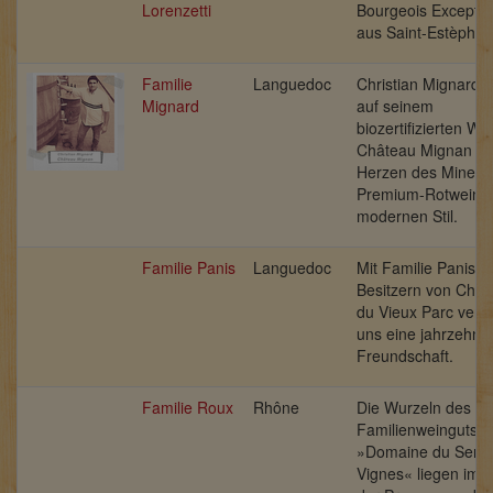
Lorenzetti
Bourgeois Exceptio
aus Saint-Estèphe
Familie
Languedoc
Christian Mignard 
Mignard
auf seinem
biozertifizierten We
Château Mignan im
Herzen des Minerv
Premium-Rotweine
modernen Stil.
Familie Panis
Languedoc
Mit Familie Panis, 
Besitzern von Chât
du Vieux Parc verb
uns eine jahrzehnt
Freundschaft.
Familie Roux
Rhône
Die Wurzeln des
Familienweinguts
»Domaine du Serre
Vignes« liegen im 