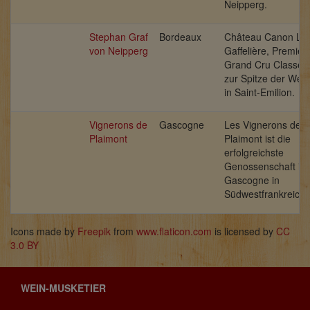
Neipperg.
Stephan Graf
Bordeaux
Château Canon La
von Neipperg
Gaffelière, Premier
Grand Cru Classé z
zur Spitze der Wei
in Saint-Emilion.
Vignerons de
Gascogne
Les Vignerons de
Plaimont
Plaimont ist die
erfolgreichste
Genossenschaft in 
Gascogne in
Südwestfrankreich.
Icons made by
Freepik
from
www.flaticon.com
is licensed by
CC
3.0 BY
WEIN-MUSKETIER