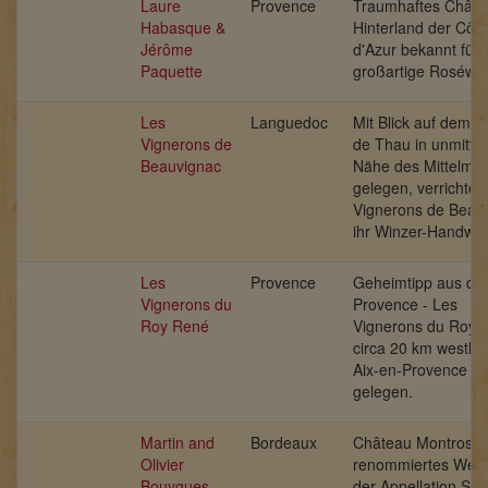
Laure
Provence
Traumhaftes Châte
Habasque &
Hinterland der Côte
Jérôme
d'Azur bekannt für
Paquette
großartige Roséwei
Les
Languedoc
Mit Blick auf dem É
Vignerons de
de Thau in unmittel
Beauvignac
Nähe des Mittelme
gelegen, verrichten
Vignerons de Beau
ihr Winzer-Handwer
Les
Provence
Geheimtipp aus de
Vignerons du
Provence - Les
Roy René
Vignerons du Roy 
circa 20 km westlic
Aix-en-Provence
gelegen.
Martin and
Bordeaux
Château Montrose i
Olivier
renommiertes Wein
Bouygues
der Appellation Sain