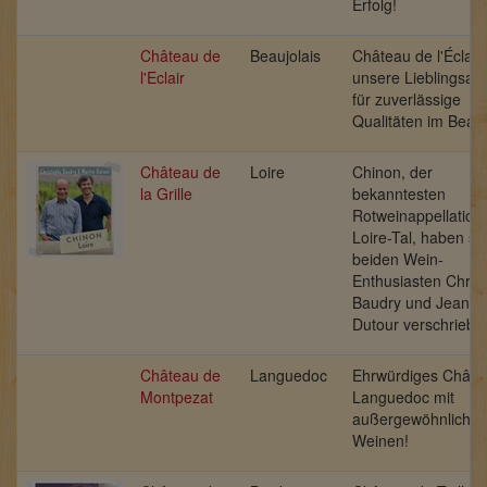
Erfolg!
Château de
Beaujolais
Château de l'Éclair
l'Eclair
unsere Lieblingsad
für zuverlässige
Qualitäten im Beauj
Château de
Loire
Chinon, der
la Grille
bekanntesten
Rotweinappellation
Loire-Tal, haben sic
beiden Wein-
Enthusiasten Chris
Baudry und Jean-M
Dutour verschriebe
Château de
Languedoc
Ehrwürdiges Châte
Montpezat
Languedoc mit
außergewöhnlichen
Weinen!