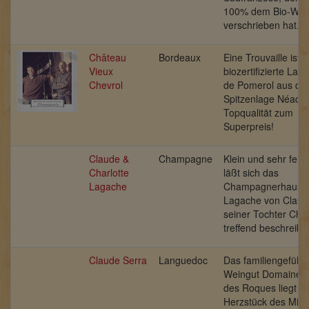
100% dem Bio-Wei
verschrieben hat.
Château
Bordeaux
Eine Trouvaille ist 
Vieux
biozertifizierte Lal
Chevrol
de Pomerol aus de
Spitzenlage Néac.
Topqualität zum
Superpreis!
Claude &
Champagne
Klein und sehr fein
Charlotte
läßt sich das
Lagache
Champagnerhaus
Lagache von Claud
seiner Tochter Char
treffend beschreibe
Claude Serra
Languedoc
Das familiengeführ
Weingut Domaine C
des Roques liegt i
Herzstück des Mine