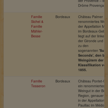
der Provence – der
Drôme Provençale
Familie
Bordeaux
Château Palmer ist
Sichel &
renommiertes Wein
Familie
der Appellation Ma
Mähler-
im Bordeaux-Gebiet
Besse
liegt auf der linken 
der Gironde und ge
zu den
sogenannten
'Supe
Seconds', den be
Weingütern der z
Klassifikation von
1855.
Familie
Bordeaux
Château Pontet-Can
Tesseron
ein renommiertes
Weingut in der Bor
Region, genauer g
in der Appellation
Pauillac im Médoc.