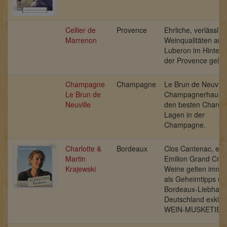
Cellier de
Provence
Ehrliche, verlässlic
Marrenon
Weinqualitäten au
Luberon im Hinterl
der Provence geleg
Champagne
Champagne
Le Brun de Neuville
Le Brun de
Champagnerhaus m
Neuville
den besten Chardo
Lagen in der
Champagne.
Charlotte &
Bordeaux
Clos Cantenac, ein 
Martin
Emilion Grand Cru.
Krajewski
Weine gelten imme
als Geheimtipps un
Bordeaux-Liebhaber
Deutschland exklusi
WEIN-MUSKETIER