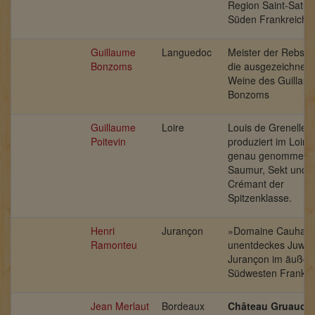
Region Saint-Satur
Süden Frankreichs.
Guillaume
Languedoc
Meister der Rebsor
Bonzoms
die ausgezeichnet
Weine des Guillau
Bonzoms
Guillaume
Loire
Louis de Grenelle
Poitevin
produziert im Loiret
genau genommen i
Saumur, Sekt und
Crémant der
Spitzenklasse.
Henri
Jurançon
»Domaine Cauhapé
Ramonteu
unentdeckes Juwel
Jurançon im äußer
Südwesten Frankre
Jean Merlaut
Bordeaux
Château Gruaud