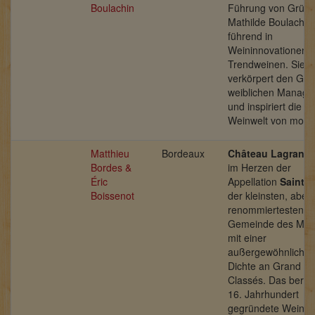
Boulachin
Führung von Gründ
Mathilde Boulachin, 
führend in
Weininnovationen 
Trendweinen. Sie
verkörpert den Gei
weiblichen Manag
und inspiriert die
Weinwelt von morg
Matthieu
Bordeaux
Château Lagrang
Bordes &
im Herzen der
Éric
Appellation
Saint-J
Boissenot
der kleinsten, aber
renommiertesten
Gemeinde des Mé
mit einer
außergewöhnlich h
Dichte an Grand C
Classés. Das bereit
16. Jahrhundert
gegründete Weingu