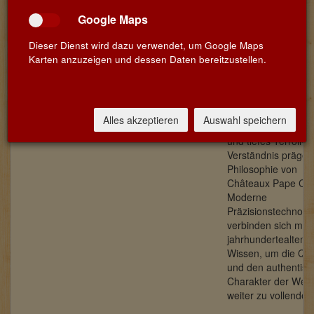
Google Maps
Dieser Dienst wird dazu verwendet, um Google Maps
Karten anzuzeigen und dessen Daten bereitzustellen.
Name
Land
Info
Bernard
Bordeaux
Traditionelle
Magrez
Handwerkskunst,
Alles akzeptieren
Auswahl speichern
natürliche Weinber
und tiefes Terroir-
Verständnis prägen
Philosophie von
Châteaux Pape Clé
Moderne
Präzisionstechnolo
verbinden sich mit
jahrhundertealtem
Wissen, um die Qual
und den authentis
Charakter der Wei
weiter zu vollenden