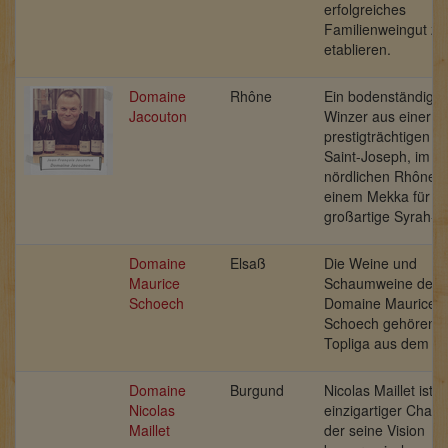
erfolgreiches
Familienweingut zu
etablieren.
Domaine
Rhône
Ein bodenständiger
Jacouton
Winzer aus einer
prestigträchtigen R
Saint-Joseph, im
nördlichen Rhôneta
einem Mekka für
großartige Syrah-W
Domaine
Elsaß
Die Weine und
Maurice
Schaumweine der
Schoech
Domaine Maurice
Schoech gehören z
Topliga aus dem El
Domaine
Burgund
Nicolas Maillet ist e
Nicolas
einzigartiger Charak
Maillet
der seine Vision