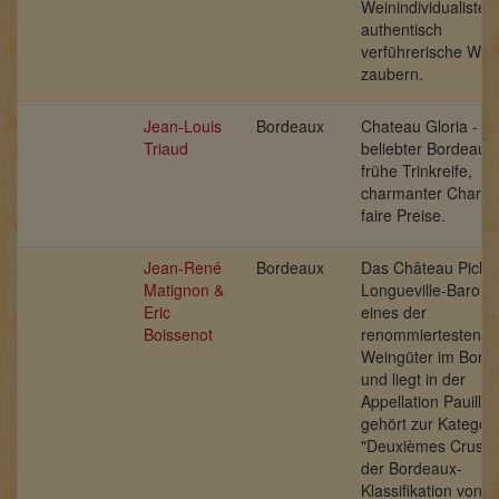
Weinindividualisten,
authentisch
verführerische Wei
zaubern.
Jean-Louis
Bordeaux
Chateau Gloria -
Triaud
beliebter Bordeaux
frühe Trinkreife,
charmanter Charakt
faire Preise.
Jean-René
Bordeaux
Das Château Picho
Matignon &
Longueville-Baron i
Eric
eines der
Boissenot
renommiertesten
Weingüter im Bord
und liegt in der
Appellation Pauillac
gehört zur Kategori
"Deuxièmes Crus" 
der Bordeaux-
Klassifikation von 