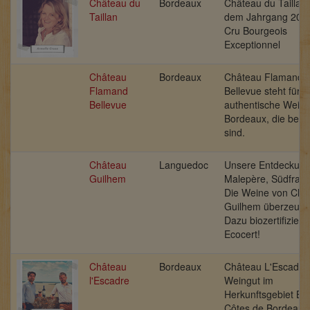
Château du
Bordeaux
Château du Taillan 
Taillan
dem Jahrgang 2018
Cru Bourgeois
Exceptionnel
Château
Bordeaux
Château Flamand
Flamand
Bellevue steht für
Bellevue
authentische Wein
Bordeaux, die beza
sind.
Château
Languedoc
Unsere Entdeckung
Guilhem
Malepère, Südfrank
Die Weine von Châ
Guilhem überzeuge
Dazu biozertifiziert
Ecocert!
Château
Bordeaux
Château L'Escadre,
l'Escadre
Weingut im
Herkunftsgebiet Bl
Côtes de Bordeaux.