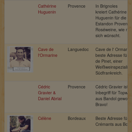
Cathérine
Provence
In Brignoles
Huguenin
kreiert
Cathérine
Huguenin für die Ke
Estandon Provence
Roséweine, wie ma
sich wünscht.
Cave de
Languedoc
Cave de l' Ormarine
l'Ormarine
beste Adresse für P
de Pinet, einer
Weißweinspezialitä
Südfrankreich.
Cédric
Provence
Cédric Gravier ist 
Gravier &
Inbegriff für Topwe
Daniel Abrial
aus Bandol geword
Bravo!
Célène
Bordeaux
Beste Adresse für 
Crémants aus Bor