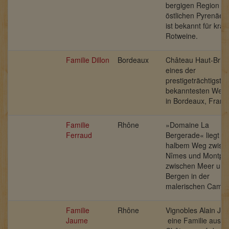
bergigen Region a
östlichen Pyrenäen
ist bekannt für kräft
Rotweine.
Familie Dillon
Bordeaux
Château Haut-Brion
eines der
prestigeträchtigste
bekanntesten Wein
in Bordeaux, Frankr
Familie
Rhône
»Domaine La
Ferraud
Bergerade« liegt au
halbem Weg zwisc
Nîmes und Montpell
zwischen Meer und
Bergen in der
malerischen Camar
Familie
Rhône
Vignobles Alain Ja
Jaume
eine Familie aus