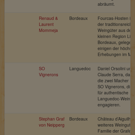
abräumt.
Renaud &
Bordeaux
Fourcas-Hosten ist
Laurent
der traditionsreiche
Mommeja
Weingüter aus der
kleinen Region Listr
Bordeaux, gelegen 
einigen der höchst
Erhebungen im Mé
SO
Languedoc
Daniel Orsolini und
Vignerons
Claude Serra, das 
die zwei Macher hin
SO Vignerons, die 
für authentische
Languedoc-Weine
engagieren.
Stephan Graf
Bordeaux
Château d’Aiguilhe,
von Neipperg
weiteres Weingut d
Familie der Grafen