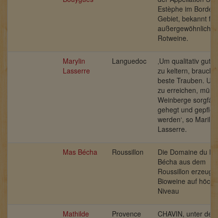
Estèphe im Bordea
Gebiet, bekannt für
außergewöhnliche
Rotweine.
Marylin
Languedoc
‚Um qualitativ gute
Lasserre
zu keltern, braucht
beste Trauben. Um
zu erreichen, müss
Weinberge sorgfält
gehegt und gepfleg
werden‘,
so Marilyn
Lasserre.
Mas Bécha
Roussillon
Die Domaine du M
Bécha aus dem
Roussillon erzeugt
Bioweine auf höch
Niveau
Mathilde
Provence
CHAVIN, unter der