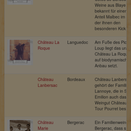
Weine aus Blaye si
bekannt für einen k
Anteil Malbec im C
der ihnen den
besonderen Kick gib
Château La
Languedoc
Am Fuße des Pic S
Roque
Loup liegt das uralt
Château La Roque,
auf biodynamische
Anbau setzt.
Château
Bordeaux
Château Lanbersa
Lanbersac
gehört der Familie
Lannoye, die in Sai
Emilion auch das
Weingut Château 
Tour Pourret besitzt
Château
Bergerac
Ein Familienweingu
Marie
Bergerac, dass sic