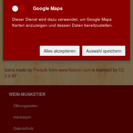
Google Maps
Dieser Dienst wird dazu verwendet, um Google Maps
Karten anzuzeigen und dessen Daten bereitzustellen.
Name
Land
Info
Stairs
Mosel
Stairs n' Roses – Rockige Mosel!
Die
n'
rockige Weinlinie des Winzerpaares Julia
Alles akzeptieren
Auswahl speichern
Roses
Molitor-Justen und Dr. Daniel Molitor.
Icons made by
Freepik
from
www.flaticon.com
is licensed by
CC
3.0 BY
WEIN-MUSKETIER
Öffnungszeiten
Impressum
Datenschutz