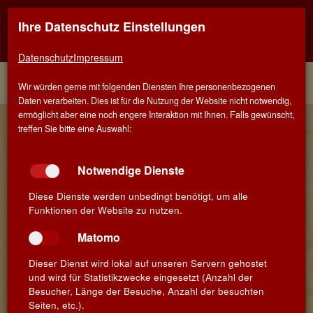
Ihre Datenschutz Einstellungen
Kontaktinfo
Navigati
EINER FÜR ALLE - ALLES FÜR WEIN IN SCHWÄBISCH
GMÜND
zeigen
zeigen
Datenschutz
Impressum
Menü
Kontakt
Home
Winzer
Wir würden gerne mit folgenden Diensten Ihre personenbezogenen
Daten verarbeiten. Dies ist für die Nutzung der Website nicht notwendig,
ermöglicht aber eine noch engere Interaktion mit Ihnen. Falls gewünscht,
Unsere Winzer aus Mosel
treffen Sie bitte eine Auswahl:
Notwendige Dienste
Diese Dienste werden unbedingt benötigt, um alle
Funktionen der Website zu nutzen.
Matomo
Dieser Dienst wird lokal auf unseren Servern gehostet
und wird für Statistikzwecke eingesetzt (Anzahl der
Besucher, Länge der Besuche, Anzahl der besuchten
Seiten, etc.).