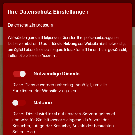
Ihre Datenschutz Einstellungen
Kontaktinfo
Navigati
EINER FÜR ALLE - ALLES FÜR WEIN IN SCHWÄBISCH
GMÜND
zeigen
zeigen
Datenschutz
Impressum
Menü
Kontakt
Home
Winzer
Wir würden gerne mit folgenden Diensten Ihre personenbezogenen
Daten verarbeiten. Dies ist für die Nutzung der Website nicht notwendig,
ermöglicht aber eine noch engere Interaktion mit Ihnen. Falls gewünscht,
Unsere Winzer aus Nahe
treffen Sie bitte eine Auswahl:
Notwendige Dienste
Diese Dienste werden unbedingt benötigt, um alle
Funktionen der Website zu nutzen.
Matomo
Dieser Dienst wird lokal auf unseren Servern gehostet
und wird für Statistikzwecke eingesetzt (Anzahl der
Besucher, Länge der Besuche, Anzahl der besuchten
Seiten, etc.).