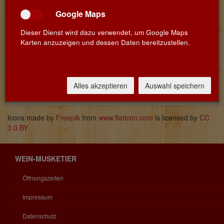
Google Maps
Dieser Dienst wird dazu verwendet, um Google Maps
Karten anzuzeigen und dessen Daten bereitzustellen.
Name
Land
Info
Götz
Nahe
Die Rieslinge des Weinguts Göttelmann
Blessing
gehören für uns zu den besten
Alles akzeptieren
Auswahl speichern
Rieslingen Deutschlands.
Icons made by
Freepik
from
www.flaticon.com
is licensed by
CC
3.0 BY
WEIN-MUSKETIER
Öffnungszeiten
Impressum
Datenschutz